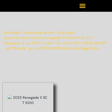
Kezdőlap
/ Tulajdonság termék / https://api-
jetpower.wedocode.hu/storage/3874/ORV-MY25-ATV-
Renegade-X-xc-1000-T-ABS-T3b-A4-V-SPEC-ENUK-HR.pdf?
_gl=1*1bjlw5a*_gcl_au*MTc3NDI2NDg4Ni4xNzczNjgzODA4