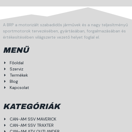
A BRP a motorizált szabadidős járművek és a nagy teljesítményű
sportmotorok tervezésében, gyártásában, forgalmazásában és
értékesítésében világszerte vezető helyet foglal el.
MENÜ
Főoldal
Szerviz
Termékek
Blog
Kapcsolat
KATEGÓRIÁK
CAN-AM SSV MAVERICK
CAN-AM SSV TRAXTER
CAN-AM ATV OUTLANDER