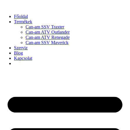
Főoldal
Termékek
Can-am SSV Traxter
Can-am ATV Outlander
Can-am ATV Renegade
Can-am SSV Maverick
Szerviz
Blog
Kapcsolat