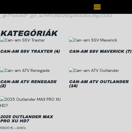
jetpower.wedocode.hu/storage/3864/ORV-MY25-ATV-Outlander-
MAX-PRO-XU-HD7-T-T-A4-V-SPEC-ENUK-HR.pdf?
_gl=1*1vwohi3*_gcl_au*MTc3NDI2NDg4Ni4xNzczNjgzODA4
KATEGÓRIÁK
CAN-AM SSV TRAXTER
(4)
CAN-AM SSV MAVERICK
(7)
CAN-AM ATV RENEGADE
CAN-AM ATV OUTLANDER
(2)
(14)
2025 OUTLANDER MAX
PRO XU HD7
11300
€
+ ÁFÁTÓL