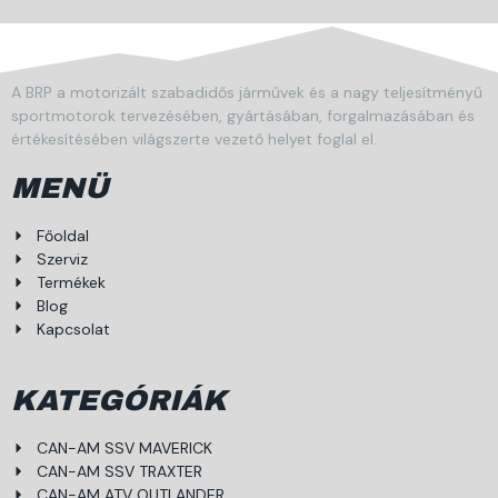
A BRP a motorizált szabadidős járművek és a nagy teljesítményű
sportmotorok tervezésében, gyártásában, forgalmazásában és
értékesítésében világszerte vezető helyet foglal el.
MENÜ
Főoldal
Szerviz
Termékek
Blog
Kapcsolat
KATEGÓRIÁK
CAN-AM SSV MAVERICK
CAN-AM SSV TRAXTER
CAN-AM ATV OUTLANDER