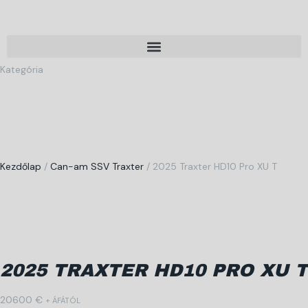
Kategória
Kezdőlap
/
Can-am SSV Traxter
/ 2025 Traxter HD10 Pro XU T
2025 TRAXTER HD10 PRO XU T
20600
€
+ ÁFÁTÓL