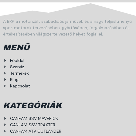
A BRP a motorizált szabadidős járművek és a nagy teljesítményű
sportmotorok tervezésében, gyártásában, forgalmazásában és
értékesítésében világszerte vezető helyet foglal el.
MENÜ
Főoldal
Szerviz
Termékek
Blog
Kapcsolat
KATEGÓRIÁK
CAN-AM SSV MAVERICK
CAN-AM SSV TRAXTER
CAN-AM ATV OUTLANDER