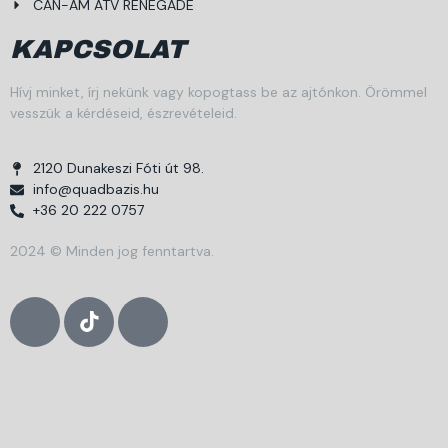
CAN-AM ATV RENEGADE
KAPCSOLAT
Hívj minket, írj nekünk vagy kopogtass be az ajtónkon. Örömmel
vesszük a kérdéseid, észrevételeid.
2120 Dunakeszi Fóti út 98.
info@quadbazis.hu
+36 20 222 0757
2024 © Minden jog fenntartva.