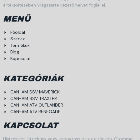
értékesítésében világszerte vezető helyet foglal el.
MENÜ
Főoldal
Szerviz
Termékek
Blog
Kapcsolat
KATEGÓRIÁK
CAN-AM SSV MAVERICK
CAN-AM SSV TRAXTER
CAN-AM ATV OUTLANDER
CAN-AM ATV RENEGADE
KAPCSOLAT
Hívj minket, írj nekünk vagy kopogtass be az ajtónkon. Örömmel