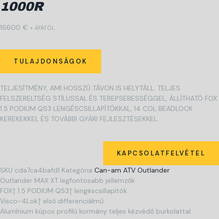
1000R
16600
€
+ ÁFÁTÓL
TULAJDONSÁGOK
TELJESÍTMÉNY, AMI HOSSZÚ TÁVON IS HELYTÁLL. TELJES
FELSZERELTSÉG STÍLUSSAL ÉS TEREPSEBESSÉGGEL, ÁLLÍTHATÓ FOX
1.5 PODIUM QS3 LENGÉSCSILLAPÍTÓKKAL, 14 COL BEADLOCK
KEREKEKKEL ÉS TOVÁBBI GYÁRI FEJLESZTÉSEKKEL.
KAPCSOLATFELVÉTEL
SKU
cda7ca4bafd1
Kategória
Can-am ATV Outlander
Outlander MAX XT legfontosabb jellemzők
FOX† 1.5 PODIUM QS3† lengéscsillapítók
Visco-4Lok† első differenciálmű
Alumínium kúpos profilú kormány teljes kézvédő burkolattal