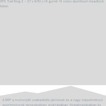
XPS Trail King 2 – 27 x 8/10 x 14 gumik 14 colos alumínium beadlock
felnin
A BRP a motorizált szabadidős járművek és a nagy teljesítményű
sportmotorok tervezésében, gyártásában, forgalmazásában és