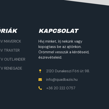
RIÁK
KAPCSOLAT
V MAVERICK
Hívj minket, írj nekünk vagy
kopogtass be az ajtónkon.
V TRAXTER
Örömmel vesszük a kérdéseid,
észrevételeid.
TV OUTLANDER
TV RENEGADE
2120 Dunakeszi Fóti út 98.
info@quadbazis.hu
+36 20 222 0757