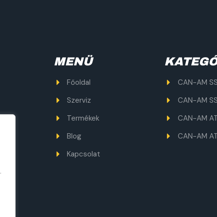
MENÜ
KATEGÓ
Főoldal
CAN-AM SS
Szerviz
CAN-AM SS
Termékek
CAN-AM A
Blog
CAN-AM A
Kapcsolat
.