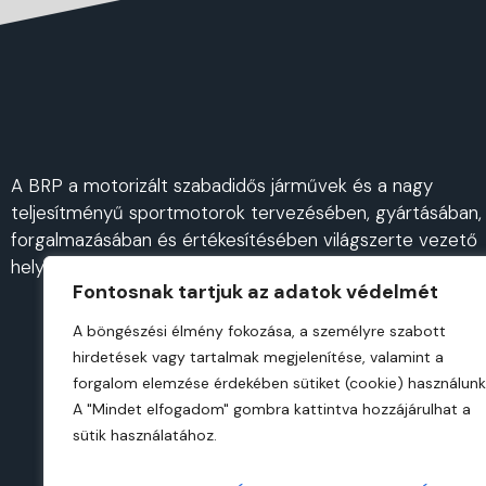
A BRP a motorizált szabadidős járművek és a nagy
teljesítményű sportmotorok tervezésében, gyártásában,
forgalmazásában és értékesítésében világszerte vezető
helyet foglal el.
Fontosnak tartjuk az adatok védelmét
A böngészési élmény fokozása, a személyre szabott
hirdetések vagy tartalmak megjelenítése, valamint a
forgalom elemzése érdekében sütiket (cookie) használunk
A "Mindet elfogadom" gombra kattintva hozzájárulhat a
sütik használatához.